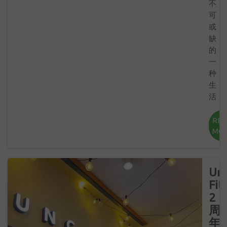
不
可
或
缺
的
一
种
生
活
RE
MO
Un
Fit
2
周
年