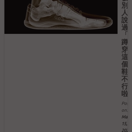
別
人
說
過
「
蹲
穿
這
個
鞋
不
行
啦
Post
on:
Mar
15,
2022