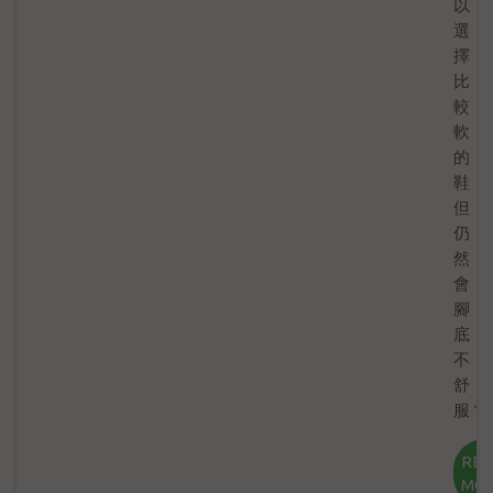
以
選
擇
比
較
軟
的
鞋，
但
仍
然
會
腳
底
不
舒
服？
RE
MO