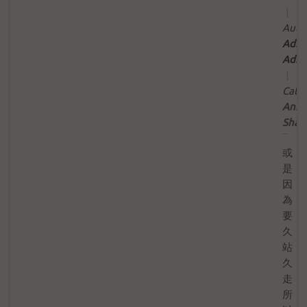
|
Auth
Admi
Admi
|
Categ
Anno
Shar
或
是
因
為
要
久
站
久
走
所