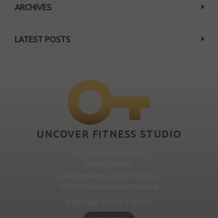
ARCHIVES
LATEST POSTS
UNCOVER FITNESS STUDIO
G3-12, Block G (Gurney),
Plaza Akardia,
Jalan Residen 3, Desa Parkcity,
52200, Kuala Lumpur, Malaysia.
Whatsapp: +6019-876 5722