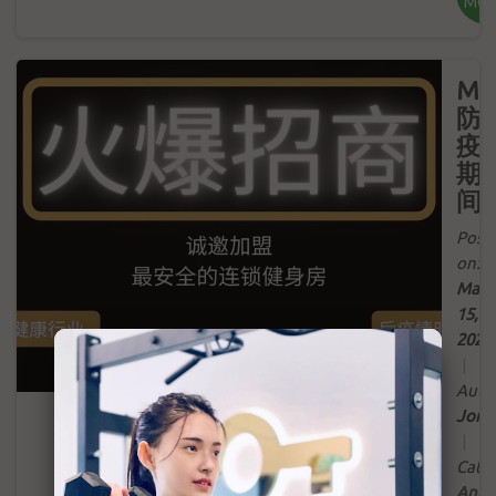
MO
MC
防
疫
期
间
Post
on:
Mar
15,
2022
|
Auth
Jord
|
Categ
Anno