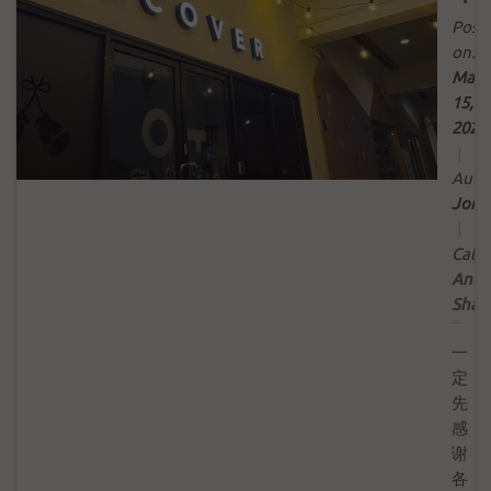
Post
on:
Mar
15,
2022
|
Auth
Jord
|
Categ
Anno
Shar
一
定
先
感
谢
各