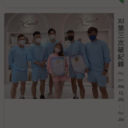
XM
第
三
次
破
紀
錄
Post
on:
Mar
15,
2022
|
Auth
Jord
|