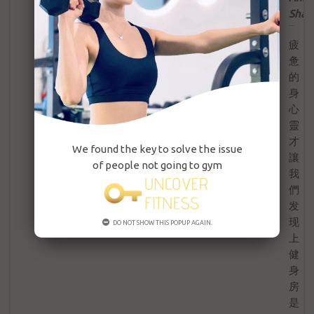
Shar
疲
惫
的
身
心
靈
才
We found the key to solve the issue
讓
of people not going to gym
我
們
发
现
DO NOT SHOW THIS POPUP AGAIN.
上
健
身
房
是