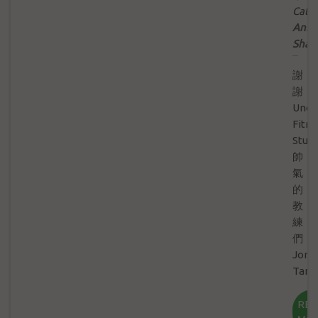
Categ
Anno
Shar
謝
謝
Unco
Fitne
Studi
帥
氣
的
教
練
們
Jord
Tan
...
RE