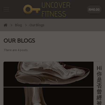
RM0.00
Blog
Our Blogs
OUR BLOGS
There are 4 posts.
Hi
你
是
否
曾
經
被