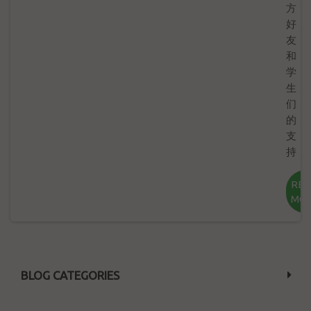
方
好
友
和
学
生
们
的
支
持！
RE
MO
BLOG CATEGORIES